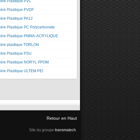
ière Plastique PVC
ière Plastique PVDF
ière Plastique PA12
ière Plastique PC Polycarbonate
ière Plastique PMMA-ACRYLIQUE
ière plastique TORLON
ière Plastique PSU
ière Plastique NORYL PPOM
ière Plastique ULTEM PEI
Retour en Haut
Site du groupe
transmatech
.