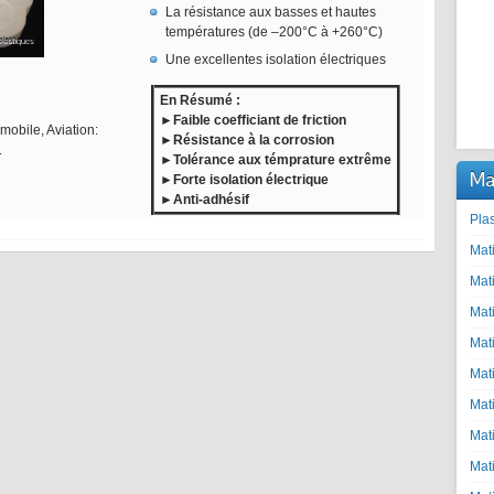
La résistance aux basses et hautes
températures (de –200°C à +260°C)
Une excellentes isolation électriques
En Résumé :
►Faible coefficiant de friction
obile, Aviation:
►Résistance à la corrosion
.
►Tolérance aux témprature extrême
Ma
►Forte isolation électrique
►Anti-adhésif
Pla
Mat
Mat
Mat
Mat
Mat
Mat
Mat
Mat