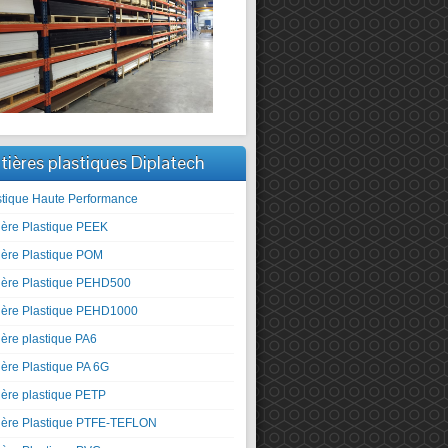
tières plastiques Diplatech
stique Haute Performance
ière Plastique PEEK
ière Plastique POM
ière Plastique PEHD500
ière Plastique PEHD1000
ière plastique PA6
ière Plastique PA 6G
ière plastique PETP
ière Plastique PTFE-TEFLON