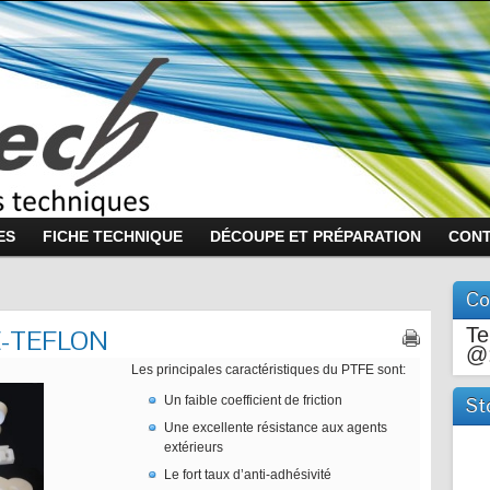
ES
FICHE TECHNIQUE
DÉCOUPE ET PRÉPARATION
CON
Co
Te
FE-TEFLON
@
Les principales caractéristiques du PTFE sont:
Un faible coefficient de friction
St
Une excellente résistance aux agents
extérieurs
Le fort taux d’anti-adhésivité