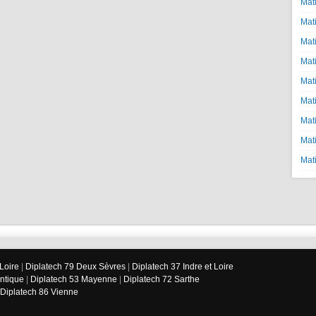
Mat
Mat
Mat
Mat
Mat
Mat
Mat
Mat
Mat
Loire
|
Diplatech 79 Deux Sèvres
|
Diplatech 37 Indre et Loire
antique
|
Diplatech 53 Mayenne
|
Diplatech 72 Sarthe
Diplatech 86 Vienne