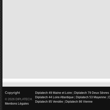
Copyright
Diplatech 49 Maine et Loire
|
Diplatech 79 Deux Sèvres
Diplatech 44 Loire Atlantique
|
Diplatech 53 Mayenne
|
D
© 2026 DIPLATECH.
Diplatech 85 Vendée
|
Diplatech 86 Vienne
Mentions Légales